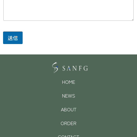
せ
内
容
メ
ー
ル
ア
送信
ド
レ
ス
お
名
前
HOME
NEWS
ABOUT
ORDER
CONTACT