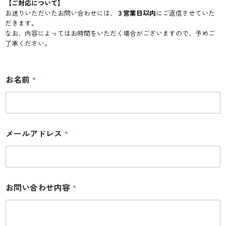
【ご対応について】
お送りいただいたお問い合わせには、
３営業日以内
にご返信させていた
だきます。
なお、内容によってはお時間をいただく場合がございますので、予めご
了承ください。
お名前
*
*
メールアドレス
*
メ
ー
ル
ア
ド
お
レ
お問い合わせ内容
*
問
ス
い
*
合
わ